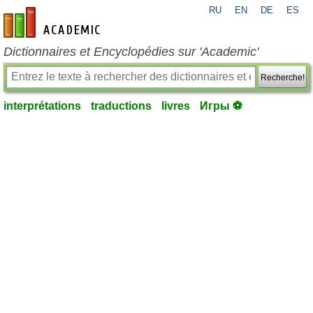
RU
EN
DE
ES
fr-academic.com
Dictionnaires et Encyclopédies sur 'Academic'
Recherche!
interprétations
traductions
livres
Игры ⚽